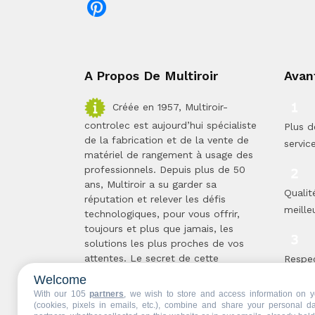
A Propos De Multiroir
Avan
Créée en 1957, Multiroir-
controlec est aujourd’hui spécialiste
Plus d
de la fabrication et de la vente de
servic
matériel de rangement à usage des
professionnels. Depuis plus de 50
ans, Multiroir a su garder sa
Qualit
réputation et relever les défis
meilleu
technologiques, pour vous offrir,
toujours et plus que jamais, les
solutions les plus proches de vos
attentes. Le secret de cette
Respe
longévité ...
Lire la suite
proces
Welcome
With our 105
partners
, we wish to store and access information on y
(cookies, pixels in emails, etc.), combine and share your personal d