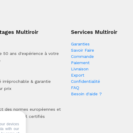
tages Multiroir
Services Multiroir
Garanties
Savoir Faire
e 50 ans d'expérience à votre
Commande
e
Paiement
Livraison
Export
é irréprochable & garantie
Confidentialité
FAQ
r prix
Besoin d'aide ?
ct des normes européennes et
sus de travail certifiés
our devices
ata with our