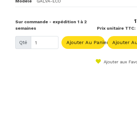
Modèle
GALVA-ECO
1
Sur commande - expédition 1 à 2
semaines
Prix unitaire TTC:
Qté
Ajouter Au Panier
Ajouter Au
Ajouter aux Favo