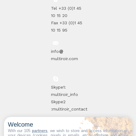
Tel +33 (0)1 45
10 15 20
Fax +33 (0)1 45
10 15 95
info
multiroir.com
Skype1:
multiroir_info
Skype2
:multiroir_contact
Welcome
10, route de
With our 105
partners
, we wish to store and access information on
your devices (cookies, pixels in emails, etc.), combine and share