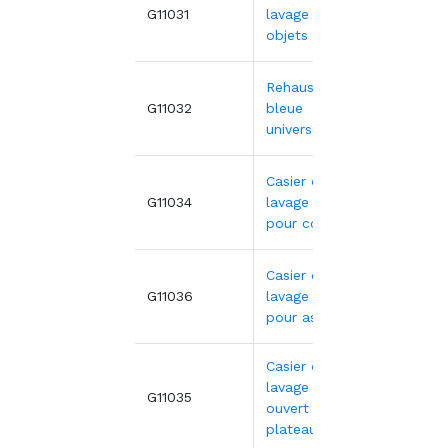
19,65
G11031
lavage pour
objets creux
Rehausse
8,78€
G11032
bleue
universelle
Casier de
19,29
G11034
lavage gris
pour couverts
Casier de
19,65
G11036
lavage gris
pour assiettes
Casier de
lavage gris
19,65
G11035
ouvert pour
plateaux