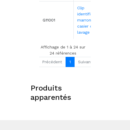
Clip
identification
0,80€
G11001
marron pour
casier de
lavage
Affichage de 1 à 24 sur
24 références
Précédent
1
Suivant
Produits
apparentés