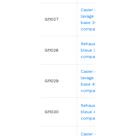
Casier de
lavage gris -
26,34
G11027
base 36
compartiments
Rehausse
10,54
G11028
bleue 36
compartiments
Casier de
lavage gris -
28,09
G11029
base 49
compartiments
Rehausse
11,23
G11030
bleue 49
compartiments
Casier de