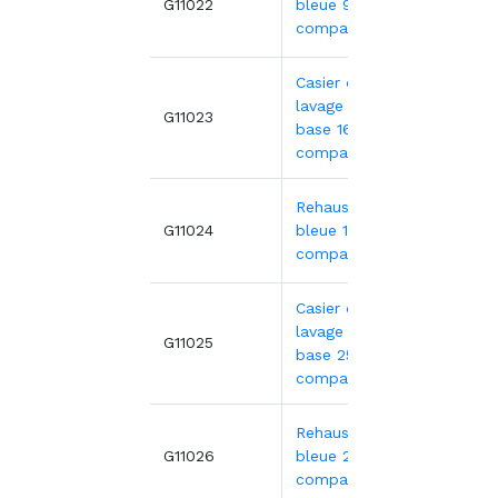
9,82€
G11022
bleue 9
compartiments
Casier de
lavage gris -
23,16
G11023
base 16
compartiments
Rehausse
9,82€
G11024
bleue 16
compartiments
Casier de
lavage gris -
24,57
G11025
base 25
compartiments
Rehausse
10,54
G11026
bleue 25
compartiments