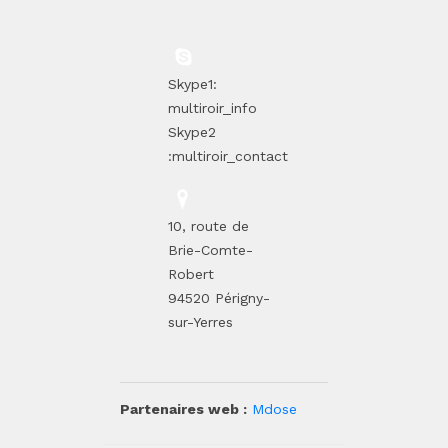
Skype1:
multiroir_info
Skype2
:multiroir_contact
10, route de
Brie-Comte-
Robert
94520 Périgny-
sur-Yerres
Partenaires web :
Mdose