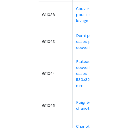
Couvercle bleu
15,21
G11038
pour casier de
lavage
Demi panier 8
12,64
G11043
cases pour
couverts
Plateaux
couverts gris 4
11,54
G11044
cases -
530x325xH100
mm
Poignée pour
43,09
G11045
chariot G11041
Chariot pour