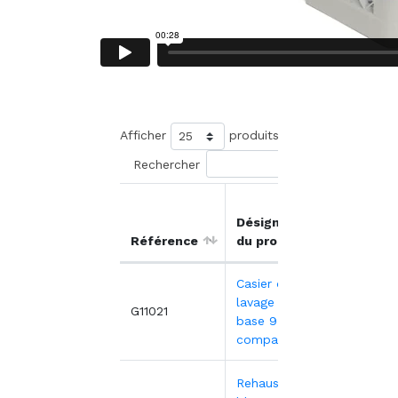
Afficher
produits
Rechercher
Prix
Désignation
unitair
Référence
du produit
HT
Casier de
lavage gris -
21,06
G11021
base 9
compartiments
Rehausse