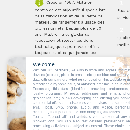
Créée en 1957, Multiroir-
controlec est aujourd’hui spécialiste
Plus d
de la fabrication et de la vente de
servic
matériel de rangement à usage des
professionnels. Depuis plus de 50
ans, Multiroir a su garder sa
Qualit
réputation et relever les défis
meilleu
technologiques, pour vous offrir,
toujours et plus que jamais, les
solutions les plus proches de vos
Welcome
attentes. Le secret de cette
Respe
With our 105
partners
, we wish to store and access informa
longévité ...
Lire la suite
proces
devices (cookies, pixels in emails, etc.), combine and share y
data with our partners, whether collected on this website or i
already held by some of us, or obtained later, including in othe
Processing this data (identifiers, browsing, preferences,
Multir
loyalty programs, IP, postal addresses and emails, pho
geolocation, etc.) allows developing and offering you servic
vous s
commercial offers and ads across your devices and screens (
email, post, SMS, phone, audio, and video), personal
measuring their performance, and analysing audiences.
You can "accept all" and withdraw your consent at any t
"cookie" icon
. You can also "set detailed preferences" an
Partenaires web :
Mdose
processing activities not subject to consent. These choices 