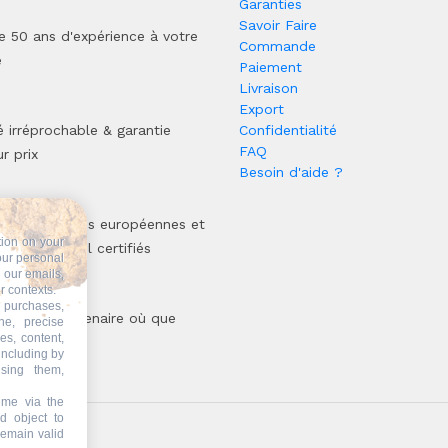
Garanties
Savoir Faire
e 50 ans d'expérience à votre
Commande
e
Paiement
Livraison
Export
é irréprochable & garantie
Confidentialité
FAQ
r prix
Besoin d'aide ?
ct des normes européennes et
tion on your
sus de travail certifiés
our personal
n our emails,
r contexts.
 purchases,
oir votre partenaire où que
ne, precise
es, content,
oyez !
including by
ising them,
ime via the
d object to
remain valid