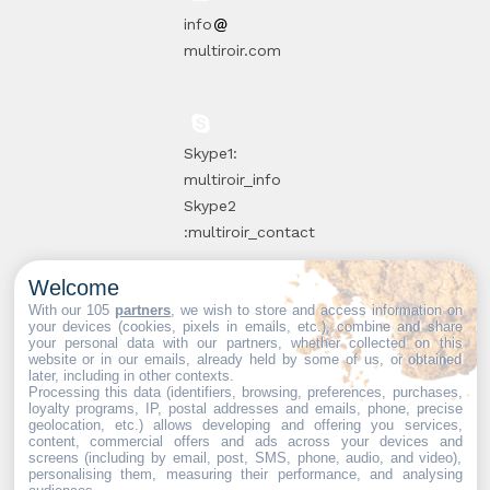
info
multiroir.com
Skype1:
multiroir_info
Skype2
:multiroir_contact
Welcome
10, route de
With our 105
partners
, we wish to store and access information on
your devices (cookies, pixels in emails, etc.), combine and share
Brie-Comte-
your personal data with our partners, whether collected on this
website or in our emails, already held by some of us, or obtained
Robert
later, including in other contexts.
94520 Périgny-
Processing this data (identifiers, browsing, preferences, purchases,
loyalty programs, IP, postal addresses and emails, phone, precise
sur-Yerres
geolocation, etc.) allows developing and offering you services,
content, commercial offers and ads across your devices and
screens (including by email, post, SMS, phone, audio, and video),
personalising them, measuring their performance, and analysing