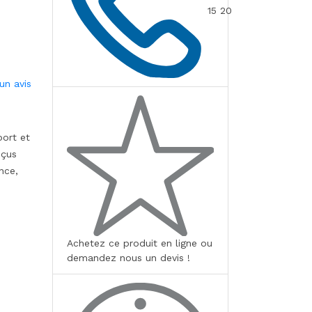
15 20
un avis
port et
nçus
nce,
Achetez ce produit en ligne ou
demandez nous un devis !