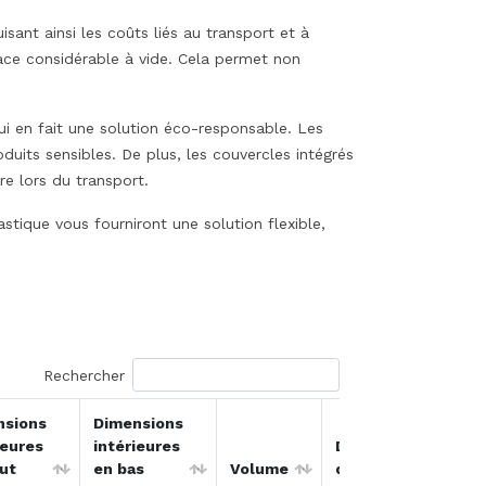
nt ainsi les coûts liés au transport et à
ace considérable à vide. Cela permet non
ui en fait une solution éco-responsable. Les
duits sensibles. De plus, les couvercles intégrés
e lors du transport.
tique vous fourniront une solution flexible,
Rechercher
nsions
Dimensions
ieures
intérieures
Délai indicatif
ut
en bas
Volume
d’expédition