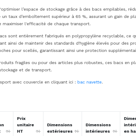
imiser l’espace de stockage grâce à des bacs empilables, réduisa
e un taux d’emboîtement supérieur à 65 %, assurant un gain de pl
 maximiser l'efficacité de chaque transport.
bacs sont entièrement fabriqués en polypropylène recyclable, ce q
tant ainsi de maintenir des standards d'hygiène élevés pour des pro
hes pour scellés, garantissant ainsi une protection supplémentair
uits fragiles ou pour des articles plus robustes, ces bacs en plas
tockage et de transport.
ort avec couvercle en cliquant ici :
bac navette
.
Prix
Dime
on
unitaire
Dimensions
Dimensions
intér
t
HT
extérieures
intérieures
en ha