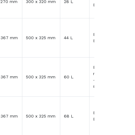
x 270 mm
300 x 320 mm
28 L
Expédition 48H/72H
En Stock -
x 367 mm
500 x 325 mm
44 L
Expédition 48H/72H
En
réapprovisionnemen
x 367 mm
500 x 325 mm
60 L
- expédition 5
semaines ou +
En Stock -
x 367 mm
500 x 325 mm
68 L
Expédition 48H/72H