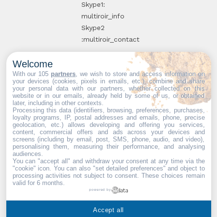
Skype1:
multiroir_info
Skype2
:multiroir_contact
Welcome
10, route de
With our 105
partners
, we wish to store and access information on
your devices (cookies, pixels in emails, etc.), combine and share
Brie-Comte-
your personal data with our partners, whether collected on this
website or in our emails, already held by some of us, or obtained
Robert
later, including in other contexts.
94520 Périgny-
Processing this data (identifiers, browsing, preferences, purchases,
loyalty programs, IP, postal addresses and emails, phone, precise
sur-Yerres
geolocation, etc.) allows developing and offering you services,
content, commercial offers and ads across your devices and
screens (including by email, post, SMS, phone, audio, and video),
personalising them, measuring their performance, and analysing
audiences.
You can "accept all" and withdraw your consent at any time via the
Partenaires web :
Mdose
"cookie" icon
. You can also "set detailed preferences" and object to
processing activities not subject to consent. These choices remain
valid for 6 months.
powered by
Multiroir © 2026. Tous droits
Accept all
réservés.