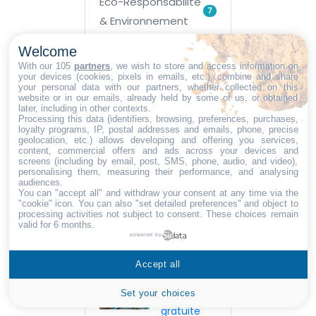
Eco-Responsabilité
7
& Environnement
Welcome
Guides d'achat
10
With our 105
partners
, we wish to store and access information on
your devices (cookies, pixels in emails, etc.), combine and share
your personal data with our partners, whether collected on this
Opticien
5
website or in our emails, already held by some of us, or obtained
later, including in other contexts.
Processing this data (identifiers, browsing, preferences, purchases,
Transport &
loyalty programs, IP, postal addresses and emails, phone, precise
15
geolocation, etc.) allows developing and offering you services,
stockage
content, commercial offers and ads across your devices and
screens (including by email, post, SMS, phone, audio, and video),
personalising them, measuring their performance, and analysing
audiences.
You can "accept all" and withdraw your consent at any time via the
"cookie" icon
. You can also "set detailed preferences" and object to
processing activities not subject to consent. These choices remain
valid for 6 months.
Posts récents
powered by
Accept all
La
checklist
Set your choices
gratuite