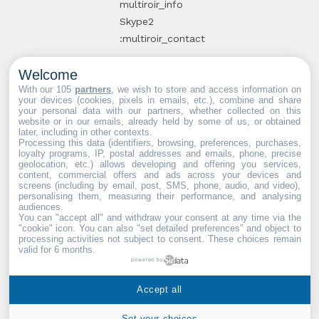
multiroir_info
Skype2
:multiroir_contact
Welcome
10, route de
With our 105
partners
, we wish to store and access information on
your devices (cookies, pixels in emails, etc.), combine and share
Brie-Comte-
your personal data with our partners, whether collected on this
website or in our emails, already held by some of us, or obtained
Robert
later, including in other contexts.
94520 Périgny-
Processing this data (identifiers, browsing, preferences, purchases,
loyalty programs, IP, postal addresses and emails, phone, precise
sur-Yerres
geolocation, etc.) allows developing and offering you services,
content, commercial offers and ads across your devices and
screens (including by email, post, SMS, phone, audio, and video),
personalising them, measuring their performance, and analysing
audiences.
You can "accept all" and withdraw your consent at any time via the
Partenaires web :
Mdose
"cookie" icon
. You can also "set detailed preferences" and object to
processing activities not subject to consent. These choices remain
valid for 6 months.
powered by
Multiroir © 2026. Tous droits
Accept all
réservés.
Set your choices