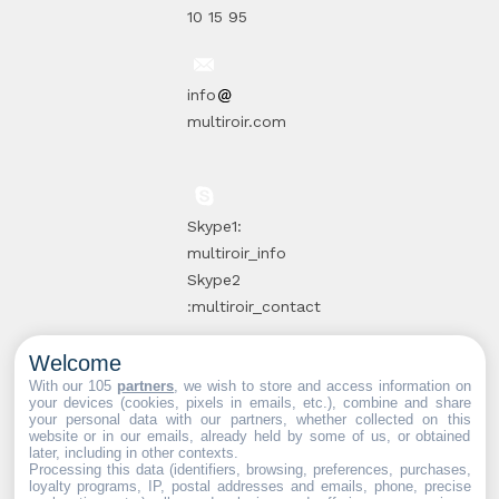
10 15 95
info
multiroir.com
Skype1:
multiroir_info
Skype2
:multiroir_contact
Welcome
10, route de
With our 105
partners
, we wish to store and access information on
your devices (cookies, pixels in emails, etc.), combine and share
Brie-Comte-
your personal data with our partners, whether collected on this
website or in our emails, already held by some of us, or obtained
Robert
later, including in other contexts.
94520 Périgny-
Processing this data (identifiers, browsing, preferences, purchases,
loyalty programs, IP, postal addresses and emails, phone, precise
sur-Yerres