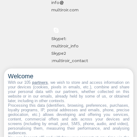
info
multiroir.com
Skype1:
multiroir_info
Skype2
:multiroir_contact
Welcome
10, route de
With our 105
partners
, we wish to store and access information on
your devices (cookies, pixels in emails, etc.), combine and share
Brie-Comte-
your personal data with our partners, whether collected on this
website or in our emails, already held by some of us, or obtained
Robert
later, including in other contexts.
94520 Périgny-
Processing this data (identifiers, browsing, preferences, purchases,
loyalty programs, IP, postal addresses and emails, phone, precise
sur-Yerres
geolocation, etc.) allows developing and offering you services,
content, commercial offers and ads across your devices and
screens (including by email, post, SMS, phone, audio, and video),
personalising them, measuring their performance, and analysing
audiences.