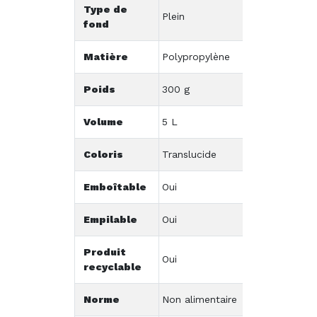
Type de
Plein
fond
Matière
Polypropylène
Poids
300 g
Volume
5 L
Coloris
Translucide
Emboîtable
Oui
Empilable
Oui
Produit
Oui
recyclable
Norme
Non alimentaire