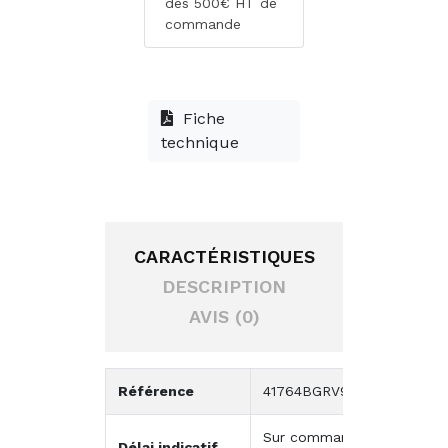
dès 500€ HT de
commande
Fiche
technique
CARACTÉRISTIQUES
DESCRIPTION
AVIS (0)
Référence
41764BGRV950F
Sur commande
Délai indicatif