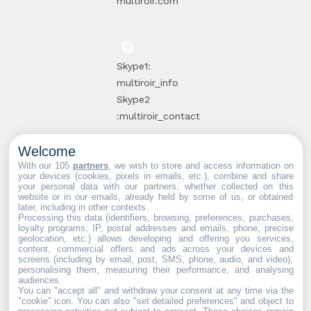
multiroir.com
Skype1:
multiroir_info
Skype2
:multiroir_contact
Welcome
10, route de
With our 105
partners
, we wish to store and access information on
your devices (cookies, pixels in emails, etc.), combine and share
Brie-Comte-
your personal data with our partners, whether collected on this
website or in our emails, already held by some of us, or obtained
Robert
later, including in other contexts.
94520 Périgny-
Processing this data (identifiers, browsing, preferences, purchases,
loyalty programs, IP, postal addresses and emails, phone, precise
sur-Yerres
geolocation, etc.) allows developing and offering you services,
content, commercial offers and ads across your devices and
screens (including by email, post, SMS, phone, audio, and video),
personalising them, measuring their performance, and analysing
audiences.
You can "accept all" and withdraw your consent at any time via the
Partenaires web :
Mdose
"cookie" icon
. You can also "set detailed preferences" and object to