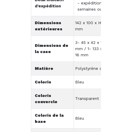
- expédition 5
d’expédition
semaines ou +
Dimensions
142 x 100 x H20
extérieures
mm
3- 45 x 42 x 16
Dimensions de
mm / 1- 133 x 35 x
la case
16 mm
Matière
Polystyrène cristal
Coloris
Bleu
Coloris
Transparent
couvercle
Coloris de la
Bleu
base