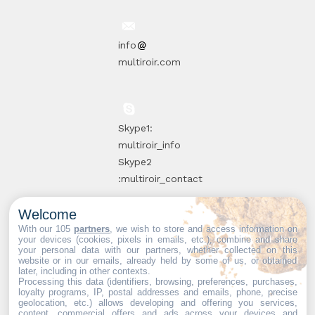
info
multiroir.com
Skype1:
multiroir_info
Skype2
:multiroir_contact
Welcome
10, route de
With our 105
partners
, we wish to store and access information on
your devices (cookies, pixels in emails, etc.), combine and share
Brie-Comte-
your personal data with our partners, whether collected on this
website or in our emails, already held by some of us, or obtained
Robert
later, including in other contexts.
94520 Périgny-
Processing this data (identifiers, browsing, preferences, purchases,
loyalty programs, IP, postal addresses and emails, phone, precise
sur-Yerres
geolocation, etc.) allows developing and offering you services,
content, commercial offers and ads across your devices and