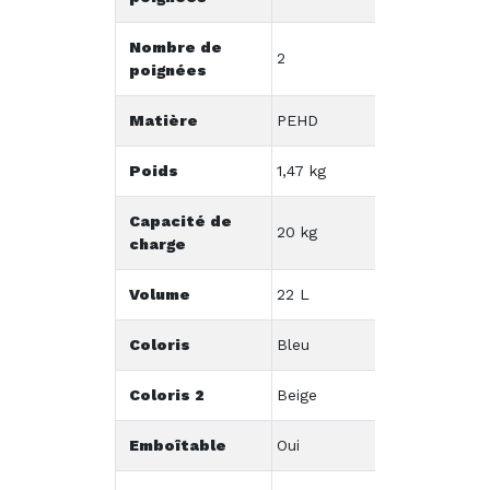
Nombre de
2
poignées
Matière
PEHD
Poids
1,47 kg
Capacité de
20 kg
charge
Volume
22 L
Coloris
Bleu
Coloris 2
Beige
Emboîtable
Oui