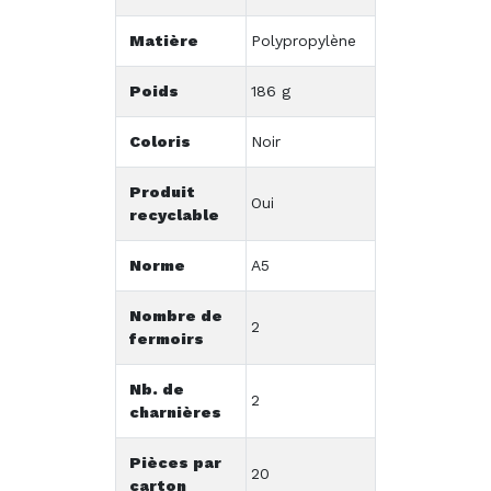
Matière
Polypropylène
Poids
186 g
Coloris
Noir
Produit
Oui
recyclable
Norme
A5
Nombre de
2
fermoirs
Nb. de
2
charnières
Pièces par
20
carton