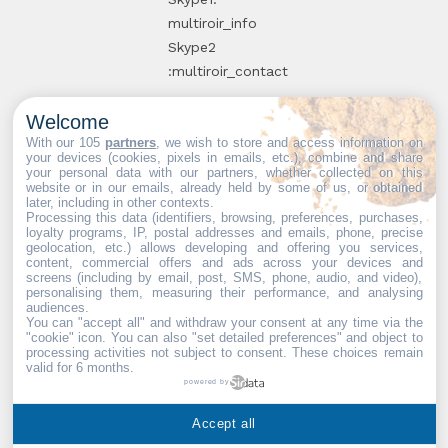
multiroir_info
Skype2
:multiroir_contact
Welcome
10, route de
With our 105
partners
, we wish to store and access information on
your devices (cookies, pixels in emails, etc.), combine and share
Brie-Comte-
your personal data with our partners, whether collected on this
website or in our emails, already held by some of us, or obtained
Robert
later, including in other contexts.
94520 Périgny-
Processing this data (identifiers, browsing, preferences, purchases,
loyalty programs, IP, postal addresses and emails, phone, precise
sur-Yerres
geolocation, etc.) allows developing and offering you services,
content, commercial offers and ads across your devices and
screens (including by email, post, SMS, phone, audio, and video),
personalising them, measuring their performance, and analysing
audiences.
You can "accept all" and withdraw your consent at any time via the
Partenaires web :
Mdose
"cookie" icon
. You can also "set detailed preferences" and object to
processing activities not subject to consent. These choices remain
valid for 6 months.
powered by
Multiroir © 2026. Tous droits
Accept all
réservés.