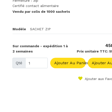
Fermeture : zip
Certifié contact alimentaire
Vendu par colis de 1000 sachets
Modèle
SACHET ZIP
45
Sur commande - expédition 1 à
2 semaines
Prix unitaire TTC: 
Qté
Ajouter Au Panier
Ajouter Au
Ajouter aux Favo