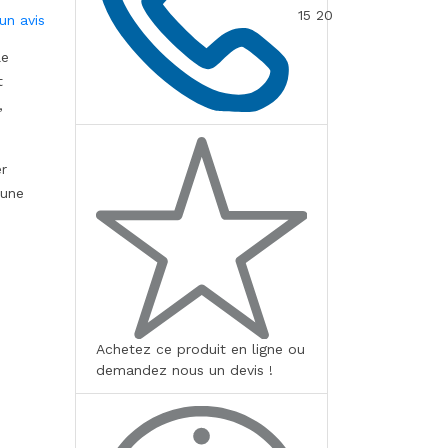
15 20
un avis
le
t
,
er
’une
Achetez ce produit en ligne ou
demandez nous un devis !