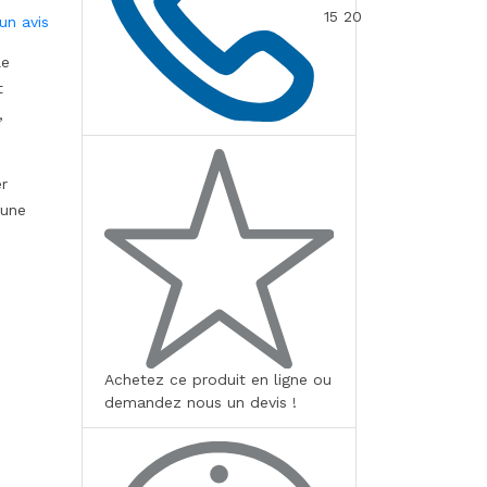
15 20
un avis
le
t
,
er
’une
Achetez ce produit en ligne ou
demandez nous un devis !