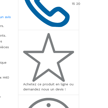
15 20
un avis
rs.
nts.
es
pièces
tique
 x H40
Achetez ce produit en ligne ou
demandez nous un devis !
8