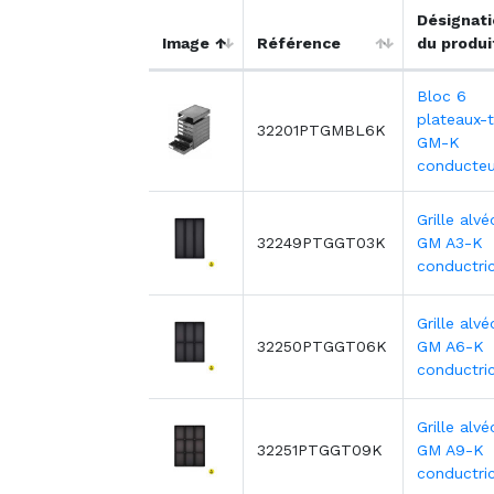
Désignat
Image
Référence
du produi
Bloc 6
plateaux-t
32201PTGMBL6K
GM-K
conducteu
Grille alvé
32249PTGGT03K
GM A3-K
conductri
Grille alvé
32250PTGGT06K
GM A6-K
conductri
Grille alvé
32251PTGGT09K
GM A9-K
conductri