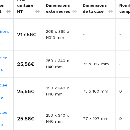
ion
unitaire
Dimensions
Dimensions
Nomb
t
HT
extérieures
de la case
comp
iroirs
266 x 365 x
217,56€
-
-
H310 mm
r
olée
250 x 340 x
25,56€
75 x 327 mm
3
H40 mm
ce
olée
250 x 340 x
25,56€
75 x 160 mm
6
H40 mm
ce
olée
250 x 340 x
25,56€
77 x 107 mm
9
H40 mm
ce