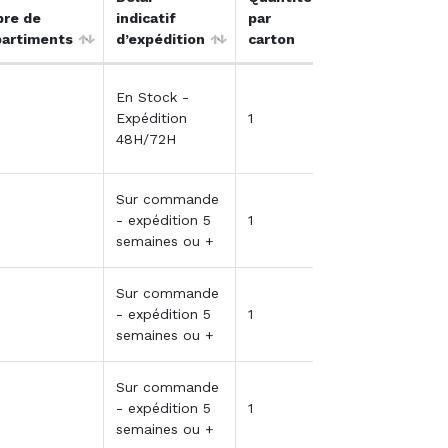
re de
indicatif
par
Qté / Devis /
artiments
d’expédition
carton
Panier
En Stock -
Expédition
1
48H/72H
Sur commande
- expédition 5
1
semaines ou +
Sur commande
- expédition 5
1
semaines ou +
Sur commande
- expédition 5
1
semaines ou +