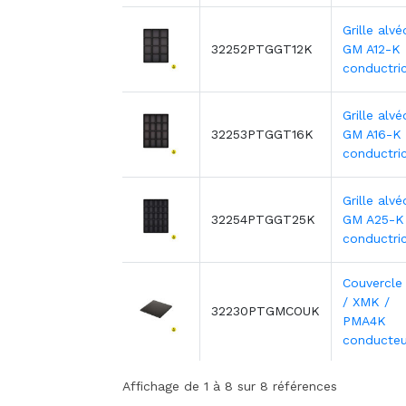
Grille alvé
32252PTGGT12K
GM A12-K
conductri
Grille alvé
32253PTGGT16K
GM A16-K
conductri
Grille alvé
32254PTGGT25K
GM A25-K
conductri
Couvercl
/ XMK /
32230PTGMCOUK
PMA4K
conducteu
Affichage de 1 à 8 sur 8 références