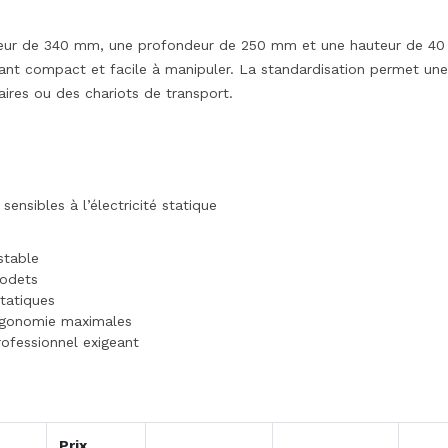
argeur de 340 mm, une profondeur de 250 mm et une hauteur de 40
ant compact et facile à manipuler. La standardisation permet une
ires ou des chariots de transport.
nsibles à l’électricité statique
stable
godets
tatiques
ergonomie maximales
rofessionnel exigeant
Prix