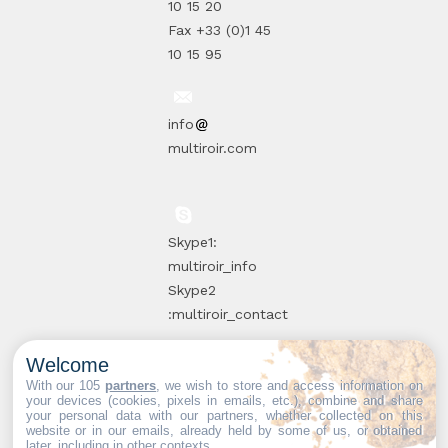
10 15 20
Fax +33 (0)1 45
10 15 95
info
multiroir.com
Skype1:
multiroir_info
Skype2
:multiroir_contact
Welcome
10, route de
With our 105
partners
, we wish to store and access information on
your devices (cookies, pixels in emails, etc.), combine and share
Brie-Comte-
your personal data with our partners, whether collected on this
website or in our emails, already held by some of us, or obtained
Robert
later, including in other contexts.