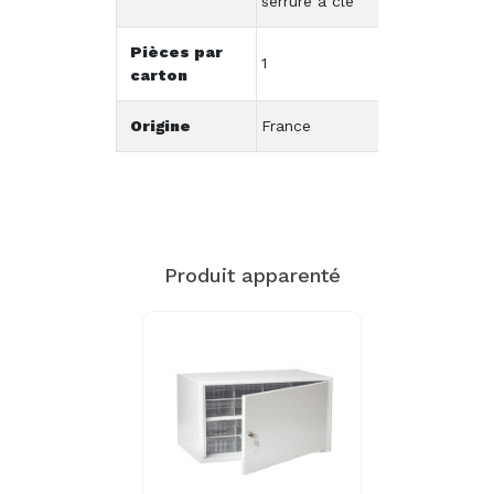
serrure à clé
Pièces par
1
carton
Origine
France
Produit apparenté