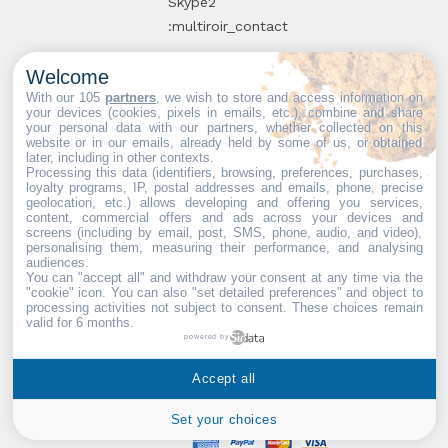
Skype2
:multiroir_contact
Welcome
10, route de
With our 105
partners
, we wish to store and access information on
your devices (cookies, pixels in emails, etc.), combine and share
Brie-Comte-
your personal data with our partners, whether collected on this
website or in our emails, already held by some of us, or obtained
Robert
later, including in other contexts.
94520 Périgny-
Processing this data (identifiers, browsing, preferences, purchases,
loyalty programs, IP, postal addresses and emails, phone, precise
sur-Yerres
geolocation, etc.) allows developing and offering you services,
content, commercial offers and ads across your devices and
screens (including by email, post, SMS, phone, audio, and video),
personalising them, measuring their performance, and analysing
audiences.
You can "accept all" and withdraw your consent at any time via the
Partenaires web :
Mdose
"cookie" icon
. You can also "set detailed preferences" and object to
processing activities not subject to consent. These choices remain
valid for 6 months.
powered by
Multiroir © 2026. Tous droits
Accept all
réservés.
Set your choices