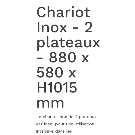
Chariot
Inox - 2
plateaux
- 880 x
580 x
H1015
mm
Le chariot Inox de 2 plateaux
est idéal pour une utilisation
intensive dans les