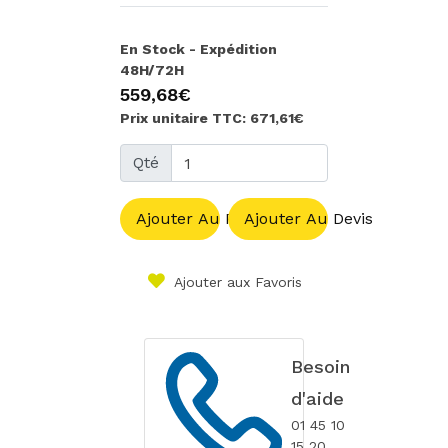
En Stock - Expédition
48H/72H
559,68€
Prix unitaire TTC: 671,61€
Qté
Ajouter Au Panier
Ajouter Au Devis
Ajouter aux Favoris
Besoin
d'aide
01 45 10
15 20