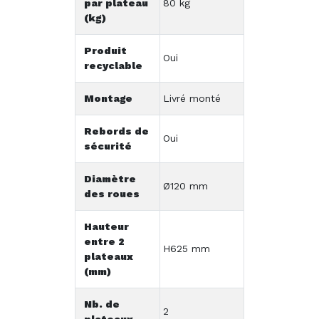
par plateau
80 kg
(kg)
Produit
Oui
recyclable
Montage
Livré monté
Rebords de
Oui
sécurité
Diamètre
Ø120 mm
des roues
Hauteur
entre 2
H625 mm
plateaux
(mm)
Nb. de
2
plateaux