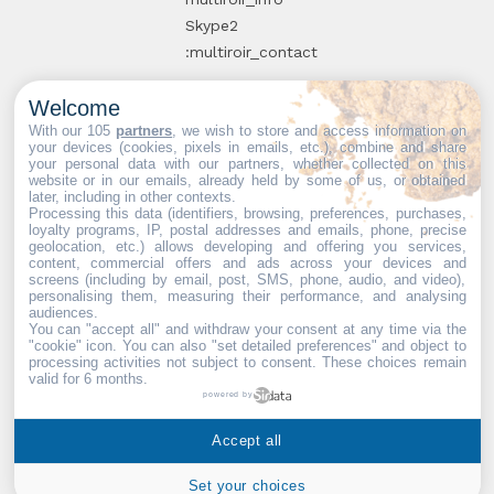
Skype2
:multiroir_contact
Welcome
10, route de
With our 105
partners
, we wish to store and access information on
your devices (cookies, pixels in emails, etc.), combine and share
Brie-Comte-
your personal data with our partners, whether collected on this
website or in our emails, already held by some of us, or obtained
Robert
later, including in other contexts.
94520 Périgny-
Processing this data (identifiers, browsing, preferences, purchases,
loyalty programs, IP, postal addresses and emails, phone, precise
sur-Yerres
geolocation, etc.) allows developing and offering you services,
content, commercial offers and ads across your devices and
screens (including by email, post, SMS, phone, audio, and video),
personalising them, measuring their performance, and analysing
audiences.
You can "accept all" and withdraw your consent at any time via the
Partenaires web :
Mdose
"cookie" icon
. You can also "set detailed preferences" and object to
processing activities not subject to consent. These choices remain
valid for 6 months.
powered by
Multiroir © 2026. Tous droits
Accept all
réservés.
Set your choices