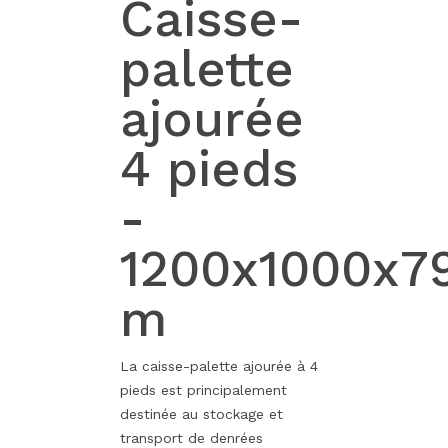
Caisse-
palette
ajourée
4 pieds
-
1200x1000x7
m
La caisse-palette ajourée à 4
pieds est principalement
destinée au stockage et
transport de denrées