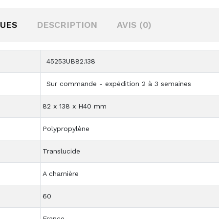
QUES
DESCRIPTION
AVIS (0)
45253UB82.138
Sur commande - expédition 2 à 3 semaines
82 x 138 x H40 mm
Polypropylène
Translucide
A charnière
60
France