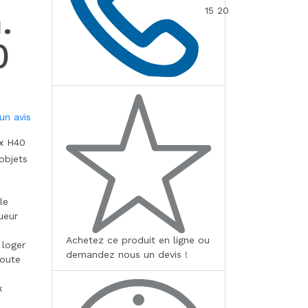
.
15 20
0
un avis
 x H40
objets
le
ueur
Achetez ce produit en ligne ou
 loger
demandez nous un devis !
toute
x