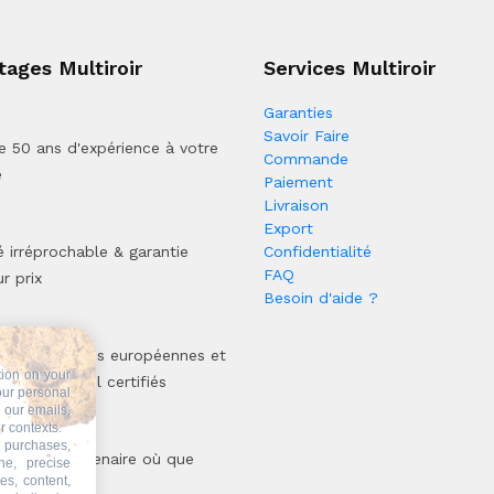
tages Multiroir
Services Multiroir
Garanties
Savoir Faire
e 50 ans d'expérience à votre
Commande
e
Paiement
Livraison
Export
é irréprochable & garantie
Confidentialité
FAQ
r prix
Besoin d'aide ?
ct des normes européennes et
tion on your
sus de travail certifiés
our personal
n our emails,
r contexts.
 purchases,
oir votre partenaire où que
ne, precise
es, content,
oyez !