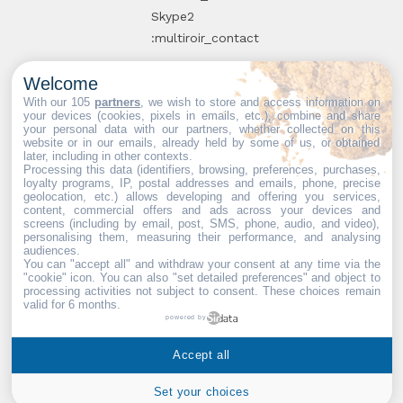
Skype2
:multiroir_contact
Welcome
10, route de
With our 105
partners
, we wish to store and access information on
your devices (cookies, pixels in emails, etc.), combine and share
Brie-Comte-
your personal data with our partners, whether collected on this
website or in our emails, already held by some of us, or obtained
Robert
later, including in other contexts.
94520 Périgny-
Processing this data (identifiers, browsing, preferences, purchases,
loyalty programs, IP, postal addresses and emails, phone, precise
sur-Yerres
geolocation, etc.) allows developing and offering you services,
content, commercial offers and ads across your devices and
screens (including by email, post, SMS, phone, audio, and video),
personalising them, measuring their performance, and analysing
audiences.
You can "accept all" and withdraw your consent at any time via the
Partenaires web :
Mdose
"cookie" icon
. You can also "set detailed preferences" and object to
processing activities not subject to consent. These choices remain
valid for 6 months.
powered by
Multiroir © 2026. Tous droits
Accept all
réservés.
Set your choices