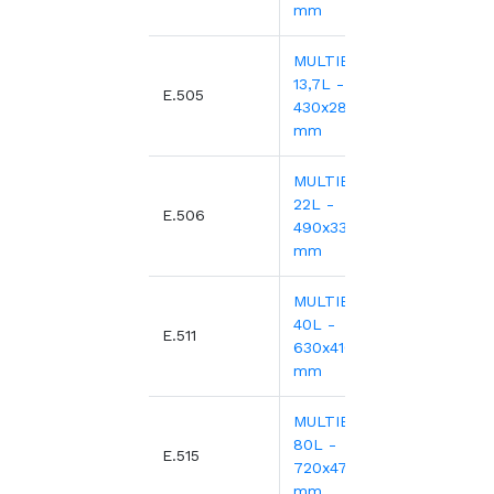
mm
MULTIBOX -
13,7L -
8,28€
E.505
430x280xH180
mm
MULTIBOX -
22L -
11,32
E.506
490x330xH210
mm
MULTIBOX -
40L -
21,75
E.511
630x410xH270
mm
MULTIBOX -
80L -
33,86
E.515
720x470xH360
mm