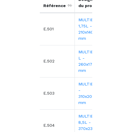
Référence
du produit
HT
MULTIBOX -
1,75L -
1,81€
E.501
210x140xH100
mm
MULTIBOX - 3
L -
2,82€
E.502
260x170xH100
mm
MULTIBOX - 5L
-
3,87€
E.503
310x200xH140
mm
MULTIBOX -
8,5L -
6,10€
E.504
370x230xH160