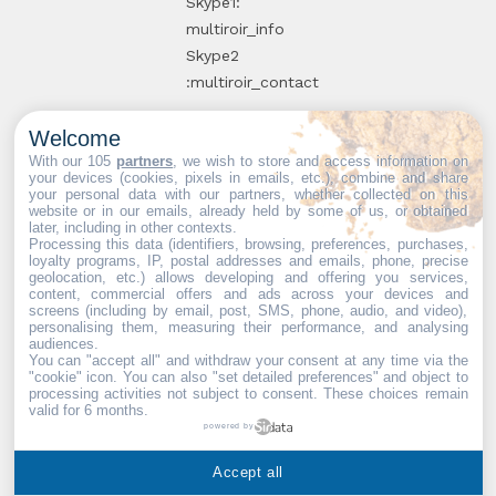
Skype1:
multiroir_info
Skype2
:multiroir_contact
Welcome
10, route de
With our 105
partners
, we wish to store and access information on
your devices (cookies, pixels in emails, etc.), combine and share
Brie-Comte-
your personal data with our partners, whether collected on this
website or in our emails, already held by some of us, or obtained
Robert
later, including in other contexts.
94520 Périgny-
Processing this data (identifiers, browsing, preferences, purchases,
loyalty programs, IP, postal addresses and emails, phone, precise
sur-Yerres
geolocation, etc.) allows developing and offering you services,
content, commercial offers and ads across your devices and
screens (including by email, post, SMS, phone, audio, and video),
personalising them, measuring their performance, and analysing
audiences.
You can "accept all" and withdraw your consent at any time via the
Partenaires web :
Mdose
"cookie" icon
. You can also "set detailed preferences" and object to
processing activities not subject to consent. These choices remain
valid for 6 months.
powered by
Multiroir © 2026. Tous droits
Accept all
réservés.