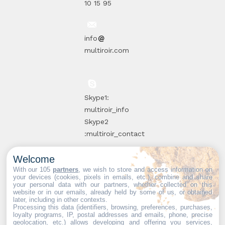
10 15 95
info
multiroir.com
Skype1:
multiroir_info
Skype2
:multiroir_contact
Welcome
10, route de
With our 105
partners
, we wish to store and access information on
your devices (cookies, pixels in emails, etc.), combine and share
Brie-Comte-
your personal data with our partners, whether collected on this
website or in our emails, already held by some of us, or obtained
Robert
later, including in other contexts.
94520 Périgny-
Processing this data (identifiers, browsing, preferences, purchases,
loyalty programs, IP, postal addresses and emails, phone, precise
sur-Yerres
geolocation, etc.) allows developing and offering you services,