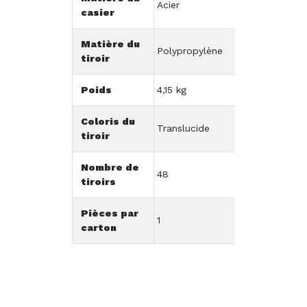
Acier
casier
Matière du
Polypropylène
tiroir
Poids
4,15 kg
Coloris du
Translucide
tiroir
Nombre de
48
tiroirs
Pièces par
1
carton