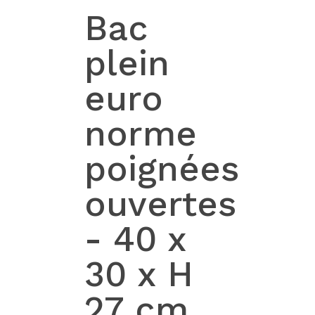
Bac
plein
euro
norme
poignées
ouvertes
- 40 x
30 x H
27 cm