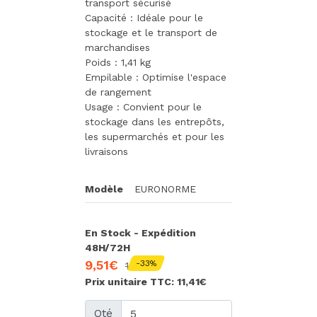
transport sécurisé
Capacité : Idéale pour le
stockage et le transport de
marchandises
Poids : 1,41 kg
Empilable : Optimise l'espace
de rangement
Usage : Convient pour le
stockage dans les entrepôts,
les supermarchés et pour les
livraisons
Modèle
EURONORME
En Stock - Expédition
48H/72H
9,51€
-33%
14,22€
Prix unitaire TTC: 11,41€
Qté