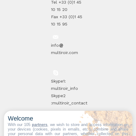
Tel +33 (0)1 45
10 15 20
Fax +33 (0)1 45
10 15 95
info
multiroir.com
Skype1:
multiroir_info
Skype2
:multiroir_contact
Welcome
10, route de
With our 105
partners
, we wish to store and access information on
your devices (cookies, pixels in emails, etc.), combine and share
Brie-Comte-
your personal data with our partners, whether collected on this