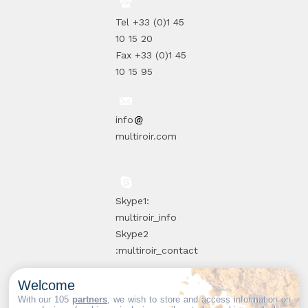
Tel +33 (0)1 45
10 15 20
Fax +33 (0)1 45
10 15 95
info
multiroir.com
Skype1:
multiroir_info
Skype2
:multiroir_contact
Welcome
10, route de
With our 105
partners
, we wish to store and access information on