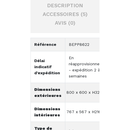
DESCRIPTION
ACCESSOIRES (5)
AVIS (0)
Référence
BEPP8622
En
Délai
réapprovisionnement
indicatif
- expédition 2 à 3
d’expédition
semaines
Dimensions
800 x 600 x H320 mm
extérieures
Dimensions
767 x 567 x H216 mm
intérieures
Type de